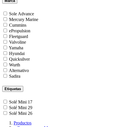
Marca
Sole Advance
Mercury Marine
Cummins
ePropulsion
Fleetguard
Valvoline
Yamaha
Hyundai
Quicksilver
Wurth
Alternativo
Sadira
Etiquetas
Solé Mini 17
Solé Mini 29
Solé Mini 26
Productos