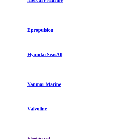
Mercury Marine
Epropulsion
Hyundai SeasAll
Yanmar Marine
Valvoline
Fleetguard