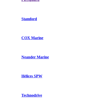
Stamford
COX Marine
Neander Marine
Hélices SPW
Technodrive