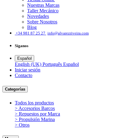
Nuestras Marcas
Taller Mecánico
Novedades
Sobre Nosotros
Blog
͏
+34 981 87 25 27
info@alvarezriveira.com
Síganos
Español
English (UK)
Português
Español
Iniciar sesión
​Contacto
Categorías
Todos los productos
> Accesorios Barcos
> Repuestos por Marca
> Propulsión Marina
> Otros