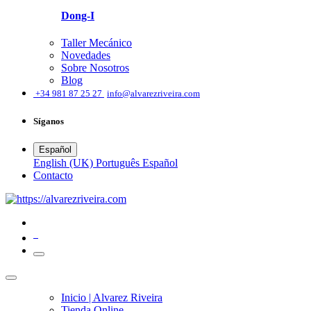
Dong-I
Taller Mecánico
Novedades
Sobre Nosotros
Blog
͏
+34 981 87 25 27
info@alvarezriveira.com
Síganos
Español
English (UK)
Português
Español
​Contacto
0
Inicio | Alvarez Riveira
Tienda Online