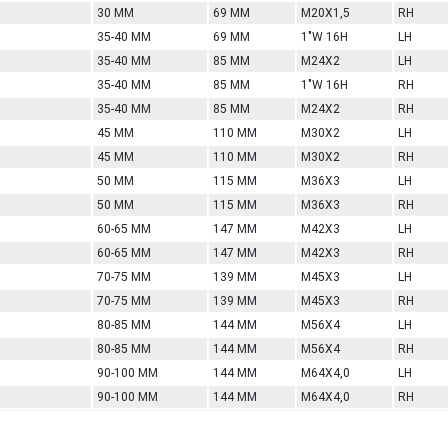
30 MM
69 MM
M20X1,5
RH
35-40 MM
69 MM
1"W 16H
LH
35-40 MM
85 MM
M24X2
LH
35-40 MM
85 MM
1"W 16H
RH
35-40 MM
85 MM
M24X2
RH
45 MM
110 MM
M30X2
LH
45 MM
110 MM
M30X2
RH
50 MM
115 MM
M36X3
LH
50 MM
115 MM
M36X3
RH
60-65 MM
147 MM
M42X3
LH
60-65 MM
147 MM
M42X3
RH
70-75 MM
139 MM
M45X3
LH
70-75 MM
139 MM
M45X3
RH
80-85 MM
144 MM
M56X4
LH
80-85 MM
144 MM
M56X4
RH
90-100 MM
144 MM
M64X4,0
LH
90-100 MM
144 MM
M64X4,0
RH