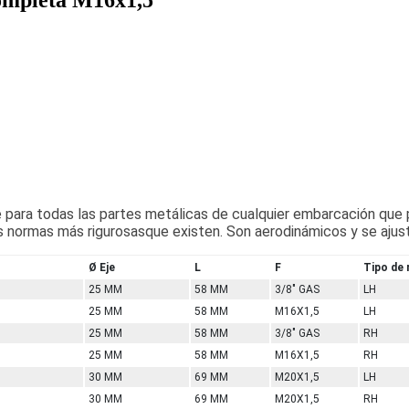
e para todas las partes metálicas de cualquier embarcación que 
 las normas más rigurosasque existen. Son aerodinámicos y se aju
Ø Eje
L
F
Tipo de 
25 MM
58 MM
3/8" GAS
LH
25 MM
58 MM
M16X1,5
LH
25 MM
58 MM
3/8" GAS
RH
25 MM
58 MM
M16X1,5
RH
30 MM
69 MM
M20X1,5
LH
30 MM
69 MM
M20X1,5
RH