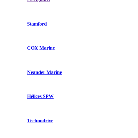
Stamford
COX Marine
Neander Marine
Hélices SPW
Technodrive