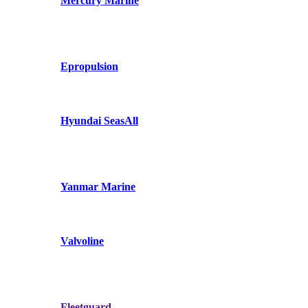
Mercury Marine
Epropulsion
Hyundai SeasAll
Yanmar Marine
Valvoline
Fleetguard