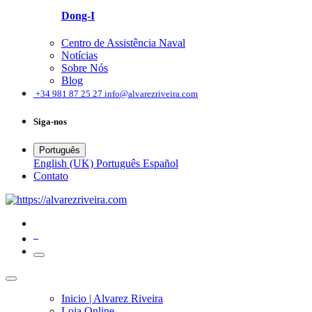
Dong-I
Centro de Assistência Naval
Notícias
Sobre Nós
Blog
͏
+34 981 87 25 27
info@alvarezriveira.com
Siga-nos
Português
English (UK)
Português
Español
Contato
0
Inicio | Alvarez Riveira
Loja Online