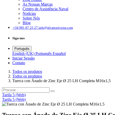
As Nossas Marcas
Centro de Assistência Naval
Notícias
Sobre Nós
Blog
͏
+34 981 87 25 27
info@alvarezriveira.com
Siga-nos
Português
English (UK)
Português
Español
Iniciar Sessão
Contato
Todos os produtos
Todos os produtos
Tuerca con Ánado de Zinc Eje Ø 25 LH Completa M16x1,5
Tarifa 5 (Web)
Tarifa 5 (Web)
Tuerca con Ánado de Zinc Eje Ø 25 LH C