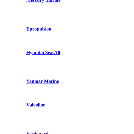
Mercury Marine
Epropulsion
Hyundai SeasAll
Yanmar Marine
Valvoline
Fleetguard