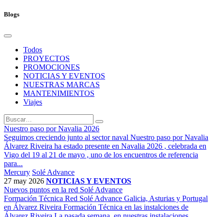
Blogs
Todos
PROYECTOS
PROMOCIONES
NOTICIAS Y EVENTOS
NUESTRAS MARCAS
MANTENIMIENTOS
Viajes
Nuestro paso por Navalia 2026
Seguimos creciendo junto al sector naval Nuestro paso por Navalia
Álvarez Riveira ha estado presente en Navalia 2026 , celebrada en
Vigo del 19 al 21 de mayo , uno de los encuentros de referencia
para...
Mercury
Solé Advance
27 may 2026
NOTICIAS Y EVENTOS
Nuevos puntos en la red Solé Advance
Formación Técnica Red Solé Advance Galicia, Asturias y Portugal
en Álvarez Riveira Formación Técnica en las instalciones de
Álvarez Riveira La pasada semana, en nuestras instalaciones