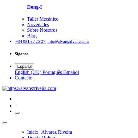
Dong-I
Taller Mecánico
Novedades
Sobre Nosotros
Blog
͏
+34 981 87 25 27
info@alvarezriveira.com
Síganos
Español
English (UK)
Português
Español
​Contacto
0
Inicio | Alvarez Riveira
Tienda Online