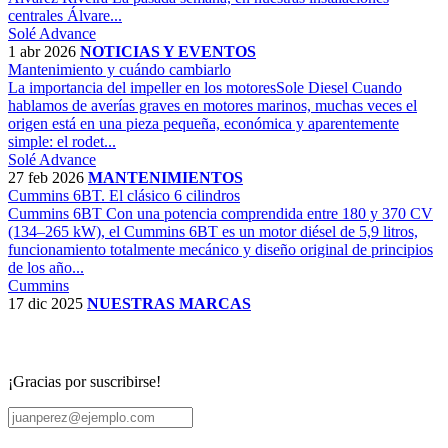
centrales Álvare...
Solé Advance
1 abr 2026
NOTICIAS Y EVENTOS
Mantenimiento y cuándo cambiarlo
La importancia del impeller en los motoresSole Diesel Cuando
hablamos de averías graves en motores marinos, muchas veces el
origen está en una pieza pequeña, económica y aparentemente
simple: el rodet...
Solé Advance
27 feb 2026
MANTENIMIENTOS
Cummins 6BT. El clásico 6 cilindros
Cummins 6BT Con una potencia comprendida entre 180 y 370 CV
(134–265 kW), el Cummins 6BT es un motor diésel de 5,9 litros,
funcionamiento totalmente mecánico y diseño original de principios
de los año...
Cummins
17 dic 2025
NUESTRAS MARCAS
¡Gracias por suscribirse!