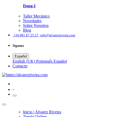
Dong-I
Taller Mecánico
Novedades
Sobre Nosotros
Blog
͏
+34 981 87 25 27
info@alvarezriveira.com
Síganos
Español
English (UK)
Português
Español
​Contacto
0
Inicio | Alvarez Riveira
Tienda Online