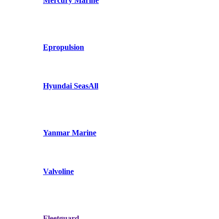
Mercury Marine
Epropulsion
Hyundai SeasAll
Yanmar Marine
Valvoline
Fleetguard