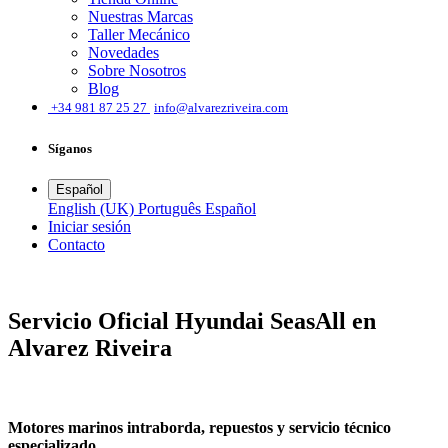
Nuestras Marcas
Taller Mecánico
Novedades
Sobre Nosotros
Blog
͏
+34 981 87 25 27
info@alvarezriveira.com
Síganos
Español
English (UK)
Português
Español
Iniciar sesión
​Contacto
Servicio Oficial
Hyundai SeasAll
en
Alvarez Riveira
Motores marinos intraborda, repuestos y servicio técnico
especializado