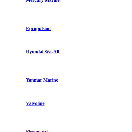
Mercury Marine
Epropulsion
Hyundai SeasAll
Yanmar Marine
Valvoline
Fleetguard