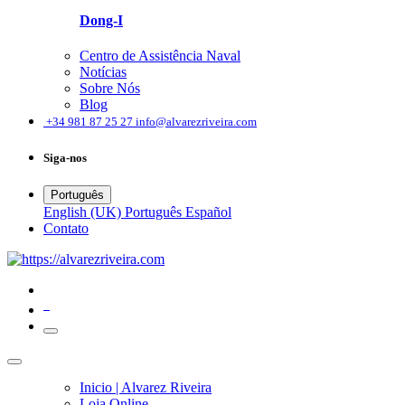
Dong-I
Centro de Assistência Naval
Notícias
Sobre Nós
Blog
͏
+34 981 87 25 27
info@alvarezriveira.com
Siga-nos
Português
English (UK)
Português
Español
Contato
0
Inicio | Alvarez Riveira
Loja Online