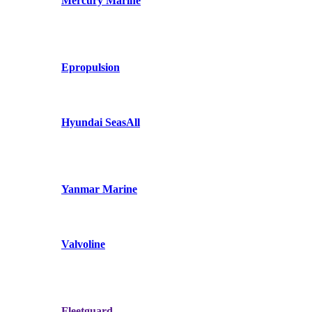
Mercury Marine
Epropulsion
Hyundai SeasAll
Yanmar Marine
Valvoline
Fleetguard