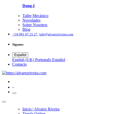
Dong-I
Taller Mecánico
Novedades
Sobre Nosotros
Blog
͏
+34 981 87 25 27
info@alvarezriveira.com
Síganos
Español
English (UK)
Português
Español
​Contacto
0
Inicio | Alvarez Riveira
Tienda Online