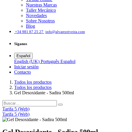
Nuestras Marcas
Taller Mecánico
Novedades
Sobre Nosotros
Blog
͏
+34 981 87 25 27
info@alvarezriveira.com
Síganos
Español
English (UK)
Português
Español
Iniciar sesión
​Contacto
Todos los productos
Todos los productos
Gel Desoxidante - Sadira 500ml
Tarifa 5 (Web)
Tarifa 5 (Web)
Gel Desoxidante - Sadira 500ml