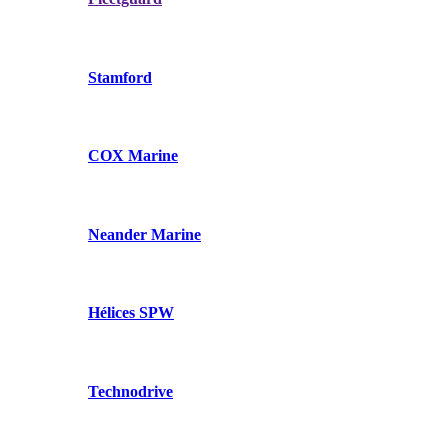
Stamford
COX Marine
Neander Marine
Hélices SPW
Technodrive