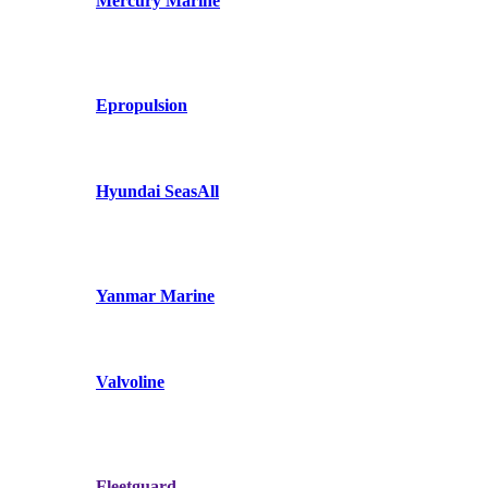
Mercury Marine
Epropulsion
Hyundai SeasAll
Yanmar Marine
Valvoline
Fleetguard