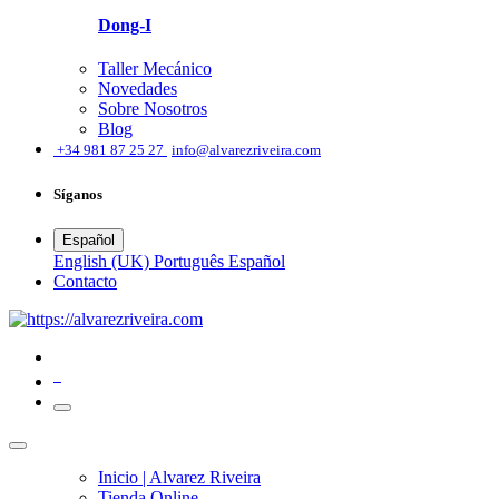
Dong-I
Taller Mecánico
Novedades
Sobre Nosotros
Blog
͏
+34 981 87 25 27
info@alvarezriveira.com
Síganos
Español
English (UK)
Português
Español
​Contacto
0
Inicio | Alvarez Riveira
Tienda Online