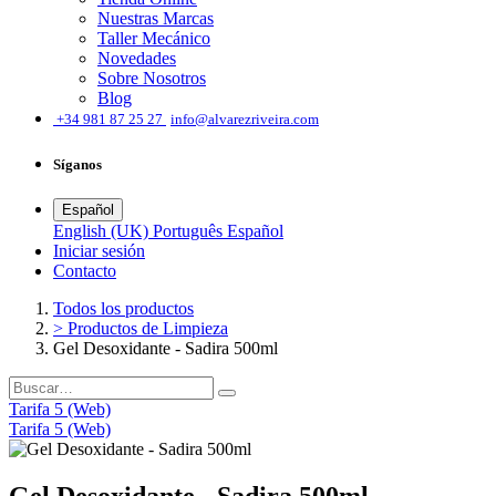
Nuestras Marcas
Taller Mecánico
Novedades
Sobre Nosotros
Blog
͏
+34 981 87 25 27
info@alvarezriveira.com
Síganos
Español
English (UK)
Português
Español
Iniciar sesión
​Contacto
Todos los productos
> Productos de Limpieza
Gel Desoxidante - Sadira 500ml
Tarifa 5 (Web)
Tarifa 5 (Web)
Gel Desoxidante - Sadira 500ml