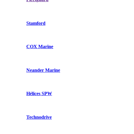
Stamford
COX Marine
Neander Marine
Hélices SPW
Technodrive