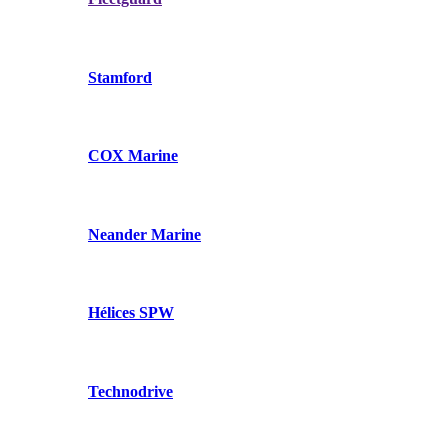
Stamford
COX Marine
Neander Marine
Hélices SPW
Technodrive