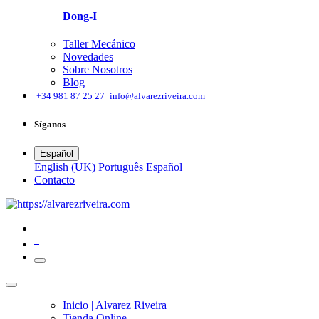
Dong-I
Taller Mecánico
Novedades
Sobre Nosotros
Blog
͏
+34 981 87 25 27
info@alvarezriveira.com
Síganos
Español
English (UK)
Português
Español
​Contacto
0
Inicio | Alvarez Riveira
Tienda Online