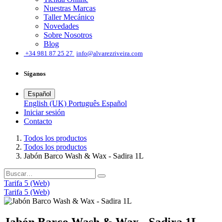
Nuestras Marcas
Taller Mecánico
Novedades
Sobre Nosotros
Blog
͏
+34 981 87 25 27
info@alvarezriveira.com
Síganos
Español
English (UK)
Português
Español
Iniciar sesión
​Contacto
Todos los productos
Todos los productos
Jabón Barco Wash & Wax - Sadira 1L
Tarifa 5 (Web)
Tarifa 5 (Web)
Jabón Barco Wash & Wax - Sadira 1L