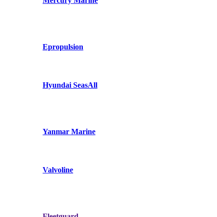
Mercury Marine
Epropulsion
Hyundai SeasAll
Yanmar Marine
Valvoline
Fleetguard