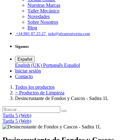
Nuestras Marcas
Taller Mecánico
Novedades
Sobre Nosotros
Blog
͏
+34 981 87 25 27
info@alvarezriveira.com
Síganos
Español
English (UK)
Português
Español
Iniciar sesión
​Contacto
Todos los productos
> Productos de Limpieza
Desincrustante de Fondos y Cascos - Sadira 1L
Tarifa 5 (Web)
Tarifa 5 (Web)
Desincrustante de Fondos y Cascos -