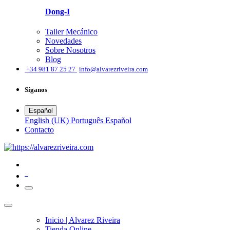
Dong-I
Taller Mecánico
Novedades
Sobre Nosotros
Blog
͏
+34 981 87 25 27
info@alvarezriveira.com
Síganos
Español
English (UK)
Português
Español
​Contacto
0
Inicio | Alvarez Riveira
Tienda Online