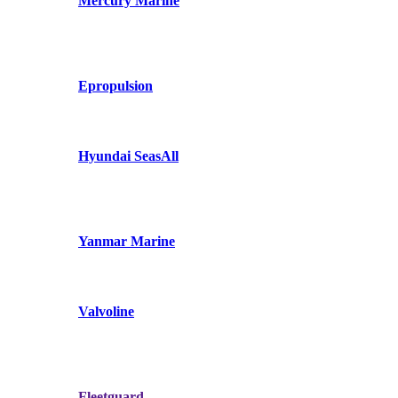
Mercury Marine
Epropulsion
Hyundai SeasAll
Yanmar Marine
Valvoline
Fleetguard