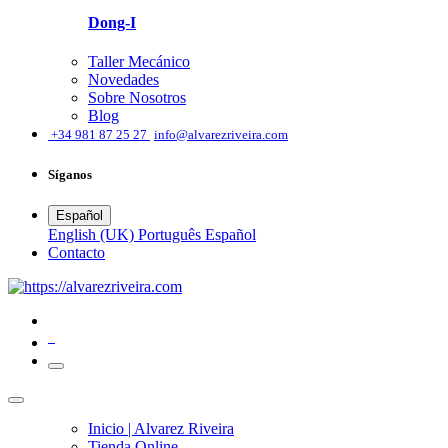
Dong-I
Taller Mecánico
Novedades
Sobre Nosotros
Blog
͏
+34 981 87 25 27
info@alvarezriveira.com
Síganos
Español
English (UK)
Português
Español
​Contacto
0
Inicio | Alvarez Riveira
Tienda Online