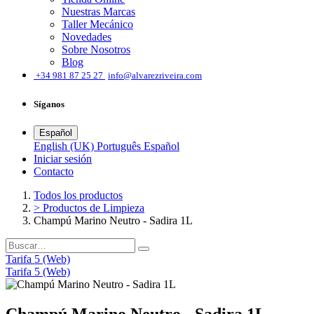
Nuestras Marcas
Taller Mecánico
Novedades
Sobre Nosotros
Blog
͏
+34 981 87 25 27
info@alvarezriveira.com
Síganos
Español
English (UK)
Português
Español
Iniciar sesión
​Contacto
Todos los productos
> Productos de Limpieza
Champú Marino Neutro - Sadira 1L
Tarifa 5 (Web)
Tarifa 5 (Web)
Champú Marino Neutro - Sadira 1L