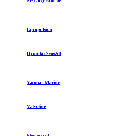
Mercury Marine
Epropulsion
Hyundai SeasAll
Yanmar Marine
Valvoline
Fleetguard