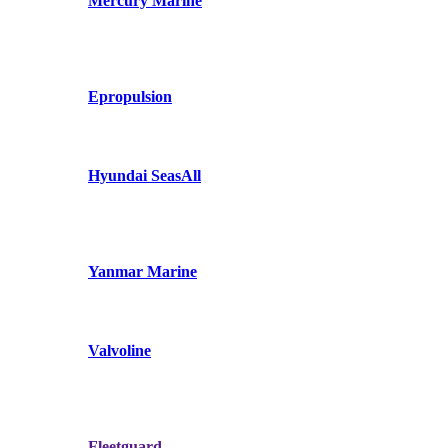
Mercury Marine
Epropulsion
Hyundai SeasAll
Yanmar Marine
Valvoline
Fleetguard