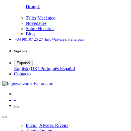
Dong-I
Taller Mecánico
Novedades
Sobre Nosotros
Blog
͏
+34 981 87 25 27
info@alvarezriveira.com
Síganos
Español
English (UK)
Português
Español
​Contacto
0
Inicio | Alvarez Riveira
Tienda Online