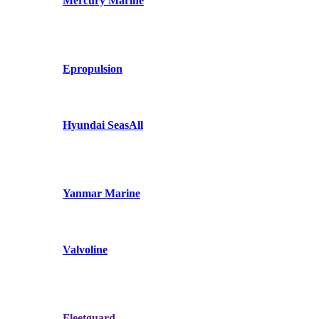
Mercury Marine
Epropulsion
Hyundai SeasAll
Yanmar Marine
Valvoline
Fleetguard