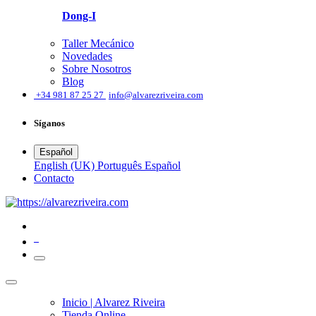
Dong-I
Taller Mecánico
Novedades
Sobre Nosotros
Blog
͏
+34 981 87 25 27
info@alvarezriveira.com
Síganos
Español
English (UK)
Português
Español
​Contacto
0
Inicio | Alvarez Riveira
Tienda Online