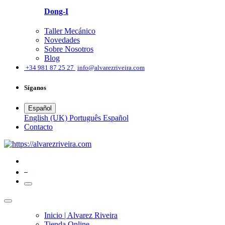
Dong-I
Taller Mecánico
Novedades
Sobre Nosotros
Blog
͏
+34 981 87 25 27
info@alvarezriveira.com
Síganos
Español
English (UK)
Português
Español
​Contacto
0
Inicio | Alvarez Riveira
Tienda Online