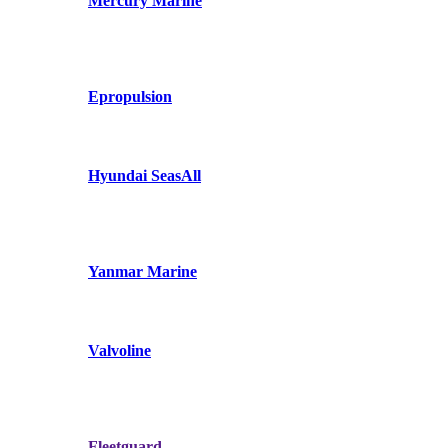
Mercury Marine
Epropulsion
Hyundai SeasAll
Yanmar Marine
Valvoline
Fleetguard