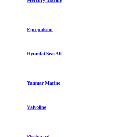
Mercury Marine
Epropulsion
Hyundai SeasAll
Yanmar Marine
Valvoline
Fleetguard