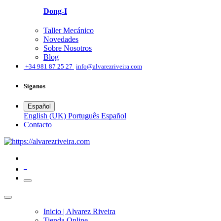
Dong-I
Taller Mecánico
Novedades
Sobre Nosotros
Blog
͏
+34 981 87 25 27
info@alvarezriveira.com
Síganos
Español
English (UK)
Português
Español
​Contacto
0
Inicio | Alvarez Riveira
Tienda Online