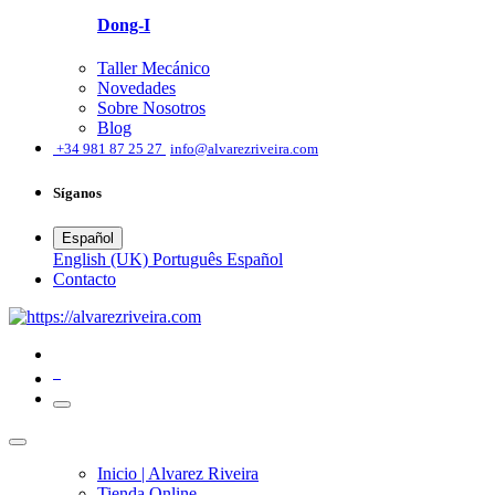
Dong-I
Taller Mecánico
Novedades
Sobre Nosotros
Blog
͏
+34 981 87 25 27
info@alvarezriveira.com
Síganos
Español
English (UK)
Português
Español
​Contacto
0
Inicio | Alvarez Riveira
Tienda Online