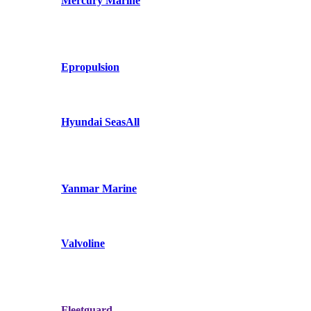
Mercury Marine
Epropulsion
Hyundai SeasAll
Yanmar Marine
Valvoline
Fleetguard