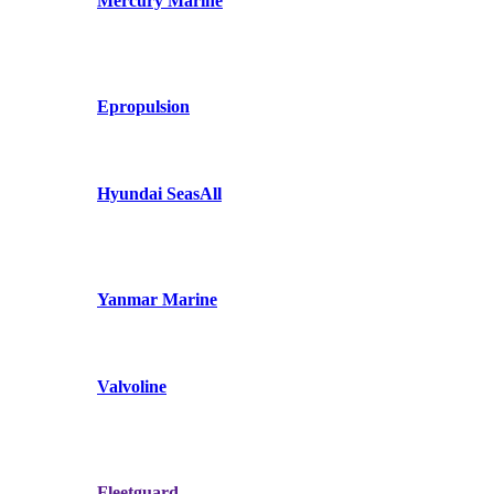
Mercury Marine
Epropulsion
Hyundai SeasAll
Yanmar Marine
Valvoline
Fleetguard