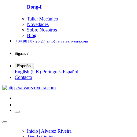
Dong-I
Taller Mecánico
Novedades
Sobre Nosotros
Blog
͏
+34 981 87 25 27
info@alvarezriveira.com
Síganos
Español
English (UK)
Português
Español
​Contacto
0
Inicio | Alvarez Riveira
Tienda Online