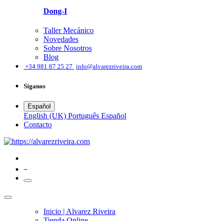
Dong-I
Taller Mecánico
Novedades
Sobre Nosotros
Blog
͏
+34 981 87 25 27
info@alvarezriveira.com
Síganos
Español
English (UK)
Português
Español
​Contacto
0
Inicio | Alvarez Riveira
Tienda Online