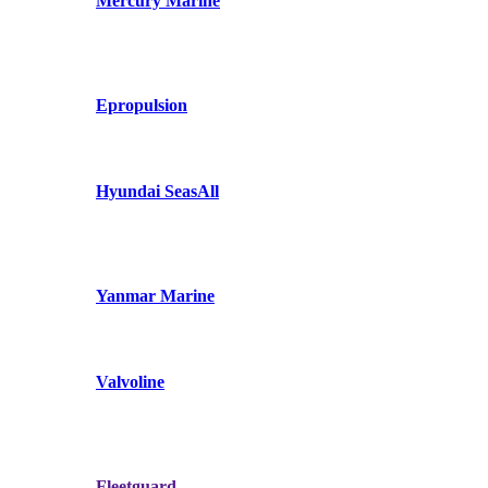
Mercury Marine
Epropulsion
Hyundai SeasAll
Yanmar Marine
Valvoline
Fleetguard