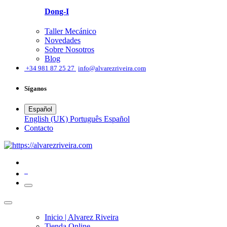
Dong-I
Taller Mecánico
Novedades
Sobre Nosotros
Blog
͏
+34 981 87 25 27
info@alvarezriveira.com
Síganos
Español
English (UK)
Português
Español
​Contacto
0
Inicio | Alvarez Riveira
Tienda Online