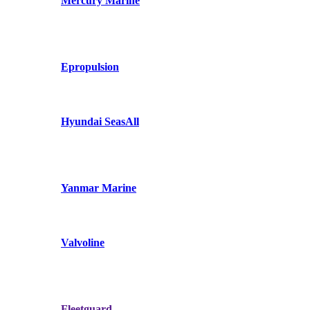
Mercury Marine
Epropulsion
Hyundai SeasAll
Yanmar Marine
Valvoline
Fleetguard