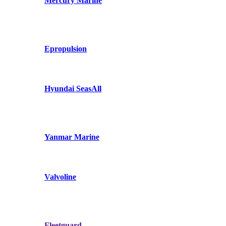
Mercury Marine
Epropulsion
Hyundai SeasAll
Yanmar Marine
Valvoline
Fleetguard