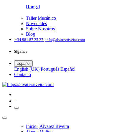
Dong-I
Taller Mecánico
Novedades
Sobre Nosotros
Blog
͏
+34 981 87 25 27
info@alvarezriveira.com
Síganos
Español
English (UK)
Português
Español
​Contacto
0
Inicio | Alvarez Riveira
Tienda Online