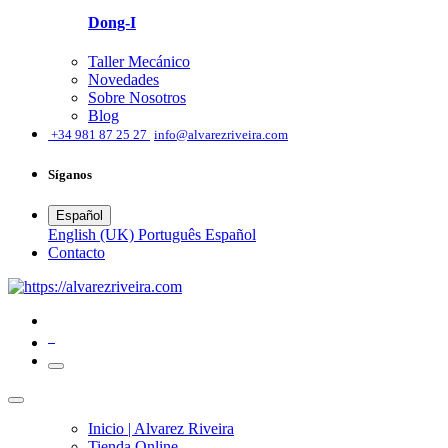
Dong-I
Taller Mecánico
Novedades
Sobre Nosotros
Blog
͏
+34 981 87 25 27
info@alvarezriveira.com
Síganos
Español
English (UK)
Português
Español
​Contacto
0
Inicio | Alvarez Riveira
Tienda Online