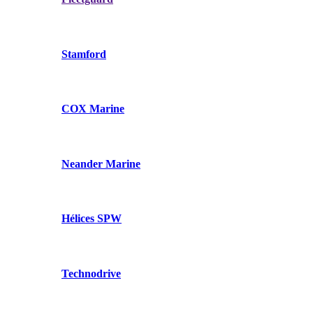
Stamford
COX Marine
Neander Marine
Hélices SPW
Technodrive