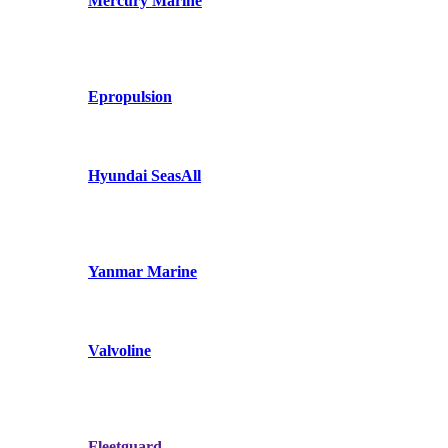
Mercury Marine
Epropulsion
Hyundai SeasAll
Yanmar Marine
Valvoline
Fleetguard