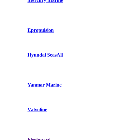
Mercury Marine
Epropulsion
Hyundai SeasAll
Yanmar Marine
Valvoline
Fleetguard