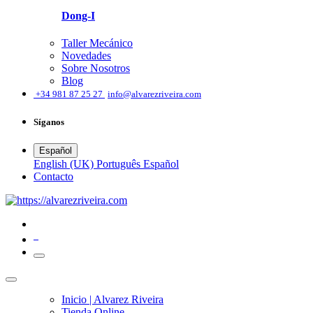
Dong-I
Taller Mecánico
Novedades
Sobre Nosotros
Blog
͏
+34 981 87 25 27
info@alvarezriveira.com
Síganos
Español
English (UK)
Português
Español
​Contacto
0
Inicio | Alvarez Riveira
Tienda Online