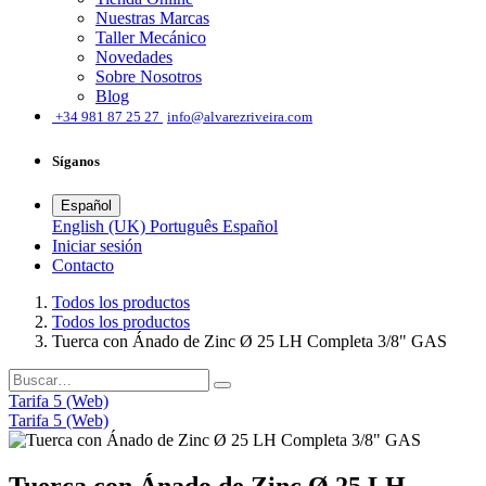
Nuestras Marcas
Taller Mecánico
Novedades
Sobre Nosotros
Blog
͏
+34 981 87 25 27
info@alvarezriveira.com
Síganos
Español
English (UK)
Português
Español
Iniciar sesión
​Contacto
Todos los productos
Todos los productos
Tuerca con Ánado de Zinc Ø 25 LH Completa 3/8" GAS
Tarifa 5 (Web)
Tarifa 5 (Web)
Tuerca con Ánado de Zinc Ø 25 LH