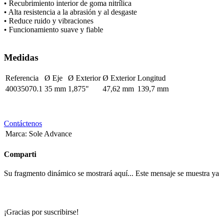
• Recubrimiento interior de goma nitrílica
• Alta resistencia a la abrasión y al desgaste
• Reduce ruido y vibraciones
• Funcionamiento suave y fiable
Medidas
Referencia
Ø Eje
Ø Exterior
Ø Exterior
Longitud
40035070.1
35 mm
1,875"
47,62 mm
139,7 mm
Contáctenos
Marca
:
Sole Advance
Comparti
Su fragmento dinámico se mostrará aquí... Este mensaje se muestra ya q
¡Gracias por suscribirse!