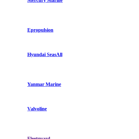
Mercury Marine
Epropulsion
Hyundai SeasAll
Yanmar Marine
Valvoline
Fleetguard