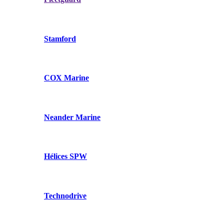
Stamford
COX Marine
Neander Marine
Hélices SPW
Technodrive