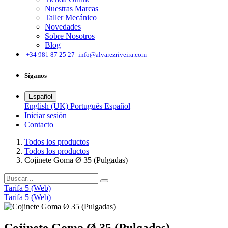
Nuestras Marcas
Taller Mecánico
Novedades
Sobre Nosotros
Blog
͏
+34 981 87 25 27
info@alvarezriveira.com
Síganos
Español
English (UK)
Português
Español
Iniciar sesión
​Contacto
Todos los productos
Todos los productos
Cojinete Goma Ø 35 (Pulgadas)
Tarifa 5 (Web)
Tarifa 5 (Web)
Cojinete Goma Ø 35 (Pulgadas)