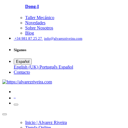
Dong-I
Taller Mecánico
Novedades
Sobre Nosotros
Blog
͏
+34 981 87 25 27
info@alvarezriveira.com
Síganos
Español
English (UK)
Português
Español
​Contacto
0
Inicio | Alvarez Riveira
Tienda Online