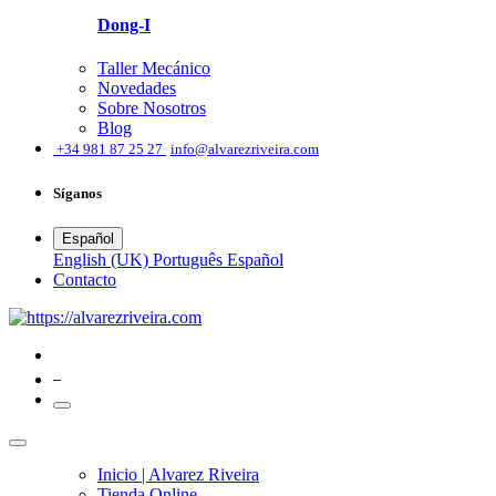
Dong-I
Taller Mecánico
Novedades
Sobre Nosotros
Blog
͏
+34 981 87 25 27
info@alvarezriveira.com
Síganos
Español
English (UK)
Português
Español
​Contacto
0
Inicio | Alvarez Riveira
Tienda Online