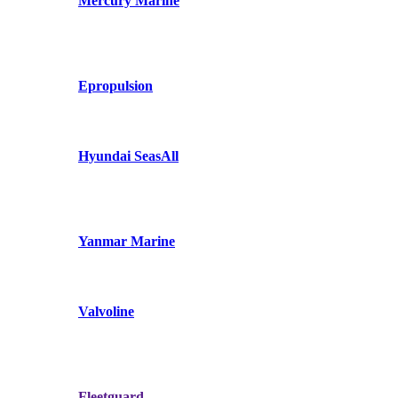
Mercury Marine
Epropulsion
Hyundai SeasAll
Yanmar Marine
Valvoline
Fleetguard