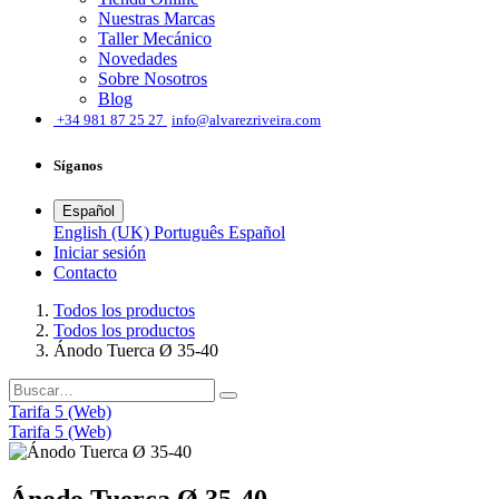
Nuestras Marcas
Taller Mecánico
Novedades
Sobre Nosotros
Blog
͏
+34 981 87 25 27
info@alvarezriveira.com
Síganos
Español
English (UK)
Português
Español
Iniciar sesión
​Contacto
Todos los productos
Todos los productos
Ánodo Tuerca Ø 35-40
Tarifa 5 (Web)
Tarifa 5 (Web)
Ánodo Tuerca Ø 35-40