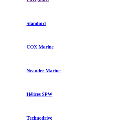
Stamford
COX Marine
Neander Marine
Hélices SPW
Technodrive