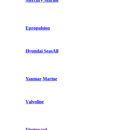
Mercury Marine
Epropulsion
Hyundai SeasAll
Yanmar Marine
Valvoline
Fleetguard