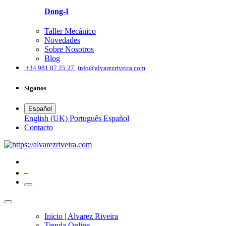
Dong-I
Taller Mecánico
Novedades
Sobre Nosotros
Blog
͏
+34 981 87 25 27
info@alvarezriveira.com
Síganos
Español
English (UK)
Português
Español
​Contacto
0
Inicio | Alvarez Riveira
Tienda Online