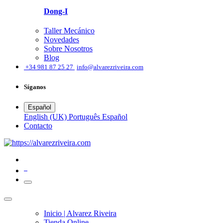
Dong-I
Taller Mecánico
Novedades
Sobre Nosotros
Blog
͏
+34 981 87 25 27
info@alvarezriveira.com
Síganos
Español
English (UK)
Português
Español
​Contacto
0
Inicio | Alvarez Riveira
Tienda Online