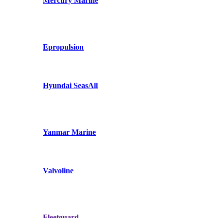
Mercury Marine
Epropulsion
Hyundai SeasAll
Yanmar Marine
Valvoline
Fleetguard