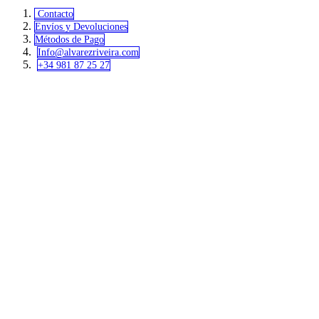
Contacto
Envíos y Devoluciones
Métodos de Pago
Info@alvar​​ezriveira.com
+34 981 87 25 27