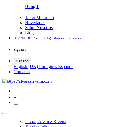
Dong-I
Taller Mecánico
Novedades
Sobre Nosotros
Blog
͏
+34 981 87 25 27
info@alvarezriveira.com
Síganos
Español
English (UK)
Português
Español
​Contacto
0
Inicio | Alvarez Riveira
Tienda Online