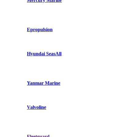
Mercury Marine
Epropulsion
Hyundai SeasAll
Yanmar Marine
Valvoline
Fleetguard