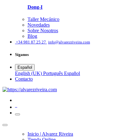
Dong-I
Taller Mecánico
Novedades
Sobre Nosotros
Blog
͏
+34 981 87 25 27
info@alvarezriveira.com
Síganos
Español
English (UK)
Português
Español
​Contacto
0
Inicio | Alvarez Riveira
Tienda Online