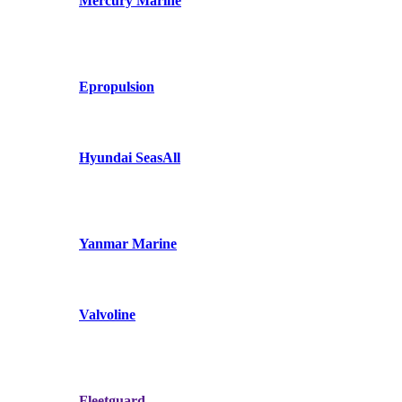
Mercury Marine
Epropulsion
Hyundai SeasAll
Yanmar Marine
Valvoline
Fleetguard