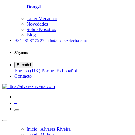
Dong-I
Taller Mecánico
Novedades
Sobre Nosotros
Blog
͏
+34 981 87 25 27
info@alvarezriveira.com
Síganos
Español
English (UK)
Português
Español
​Contacto
0
Inicio | Alvarez Riveira
Tienda Online