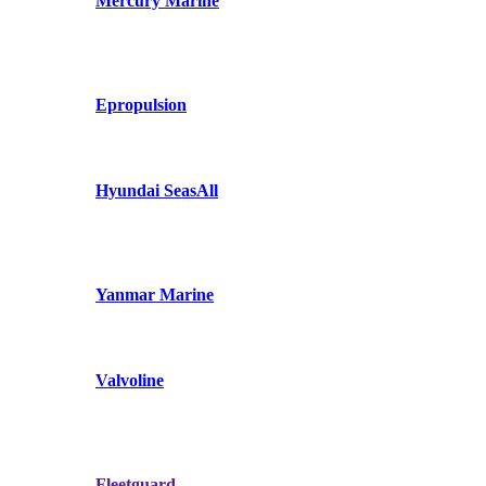
Mercury Marine
Epropulsion
Hyundai SeasAll
Yanmar Marine
Valvoline
Fleetguard