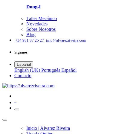
Dong-I
Taller Mecánico
Novedades
Sobre Nosotros
Blog
͏
+34 981 87 25 27
info@alvarezriveira.com
Síganos
Español
English (UK)
Português
Español
​Contacto
0
Inicio | Alvarez Riveira
Tienda Online