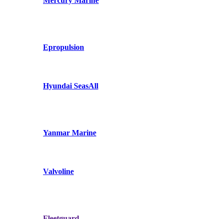
Mercury Marine
Epropulsion
Hyundai SeasAll
Yanmar Marine
Valvoline
Fleetguard