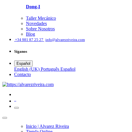
Dong-I
Taller Mecánico
Novedades
Sobre Nosotros
Blog
͏
+34 981 87 25 27
info@alvarezriveira.com
Síganos
Español
English (UK)
Português
Español
​Contacto
0
Inicio | Alvarez Riveira
Tienda Online