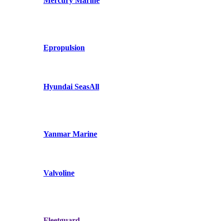
Mercury Marine
Epropulsion
Hyundai SeasAll
Yanmar Marine
Valvoline
Fleetguard