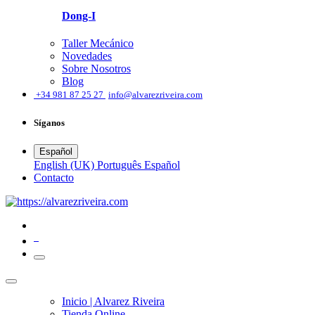
Dong-I
Taller Mecánico
Novedades
Sobre Nosotros
Blog
͏
+34 981 87 25 27
info@alvarezriveira.com
Síganos
Español
English (UK)
Português
Español
​Contacto
0
Inicio | Alvarez Riveira
Tienda Online