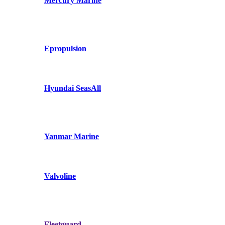
Mercury Marine
Epropulsion
Hyundai SeasAll
Yanmar Marine
Valvoline
Fleetguard