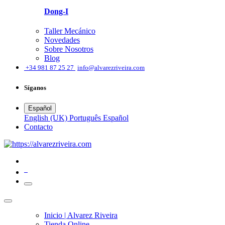
Dong-I
Taller Mecánico
Novedades
Sobre Nosotros
Blog
͏
+34 981 87 25 27
info@alvarezriveira.com
Síganos
Español
English (UK)
Português
Español
​Contacto
0
Inicio | Alvarez Riveira
Tienda Online