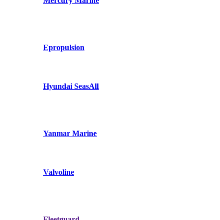
Mercury Marine
Epropulsion
Hyundai SeasAll
Yanmar Marine
Valvoline
Fleetguard