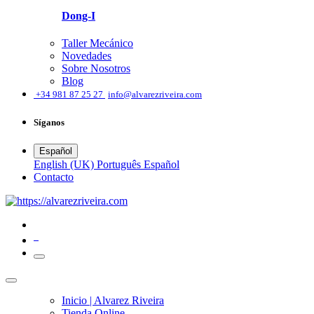
Dong-I
Taller Mecánico
Novedades
Sobre Nosotros
Blog
͏
+34 981 87 25 27
info@alvarezriveira.com
Síganos
Español
English (UK)
Português
Español
​Contacto
0
Inicio | Alvarez Riveira
Tienda Online