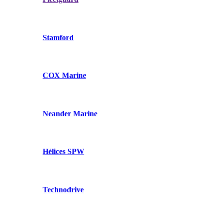
Stamford
COX Marine
Neander Marine
Hélices SPW
Technodrive