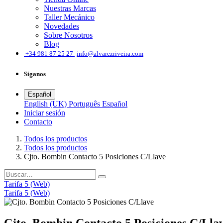
Nuestras Marcas
Taller Mecánico
Novedades
Sobre Nosotros
Blog
͏
+34 981 87 25 27
info@alvarezriveira.com
Síganos
Español
English (UK)
Português
Español
Iniciar sesión
​Contacto
Todos los productos
Todos los productos
Cjto. Bombin Contacto 5 Posiciones C/Llave
Tarifa 5 (Web)
Tarifa 5 (Web)
Cjto. Bombin Contacto 5 Posiciones C/Lla