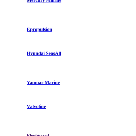
Mercury Marine
Epropulsion
Hyundai SeasAll
Yanmar Marine
Valvoline
Fleetguard