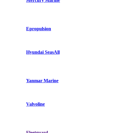
Mercury Marine
Epropulsion
Hyundai SeasAll
Yanmar Marine
Valvoline
Fleetguard