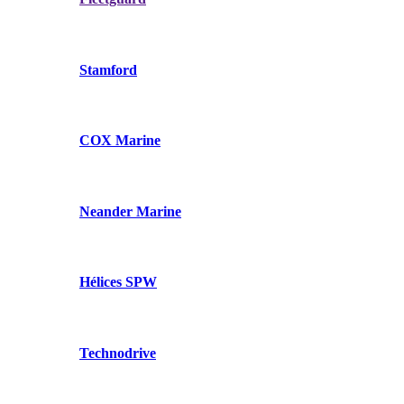
Stamford
COX Marine
Neander Marine
Hélices SPW
Technodrive