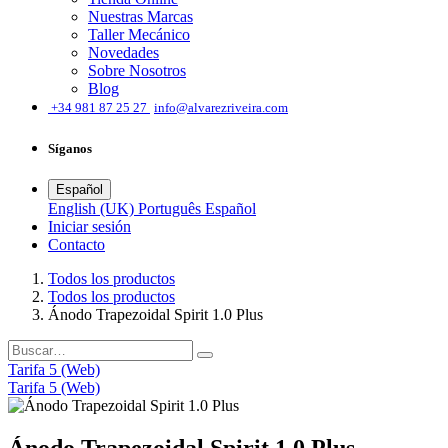
Nuestras Marcas
Taller Mecánico
Novedades
Sobre Nosotros
Blog
͏
+34 981 87 25 27
info@alvarezriveira.com
Síganos
Español
English (UK)
Português
Español
Iniciar sesión
​Contacto
Todos los productos
Todos los productos
Ánodo Trapezoidal Spirit 1.0 Plus
Tarifa 5 (Web)
Tarifa 5 (Web)
Ánodo Trapezoidal Spirit 1.0 Plus