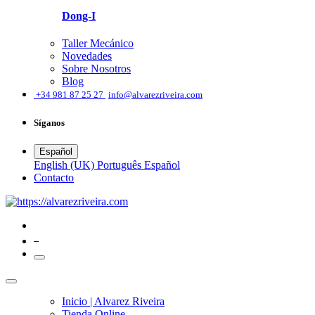
Dong-I
Taller Mecánico
Novedades
Sobre Nosotros
Blog
͏
+34 981 87 25 27
info@alvarezriveira.com
Síganos
Español
English (UK)
Português
Español
​Contacto
0
Inicio | Alvarez Riveira
Tienda Online