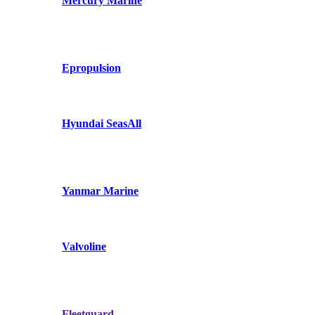
Mercury Marine
Epropulsion
Hyundai SeasAll
Yanmar Marine
Valvoline
Fleetguard