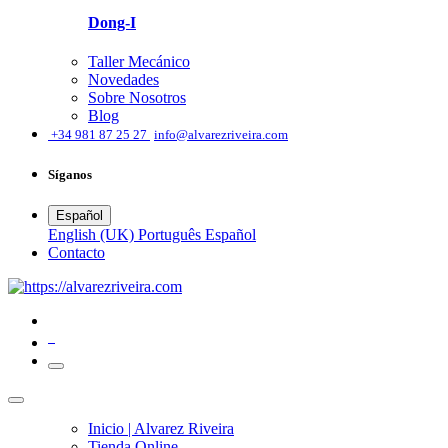
Dong-I
Taller Mecánico
Novedades
Sobre Nosotros
Blog
͏
+34 981 87 25 27
info@alvarezriveira.com
Síganos
Español
English (UK)
Português
Español
​Contacto
0
Inicio | Alvarez Riveira
Tienda Online