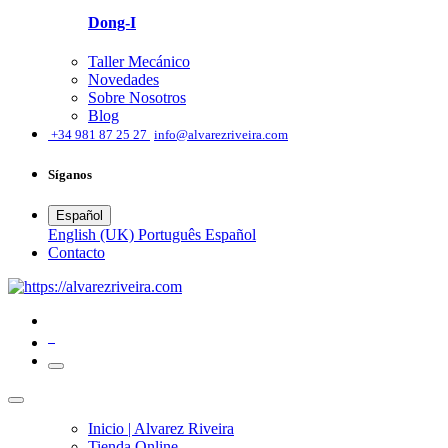
Dong-I
Taller Mecánico
Novedades
Sobre Nosotros
Blog
͏
+34 981 87 25 27
info@alvarezriveira.com
Síganos
Español
English (UK)
Português
Español
​Contacto
0
Inicio | Alvarez Riveira
Tienda Online