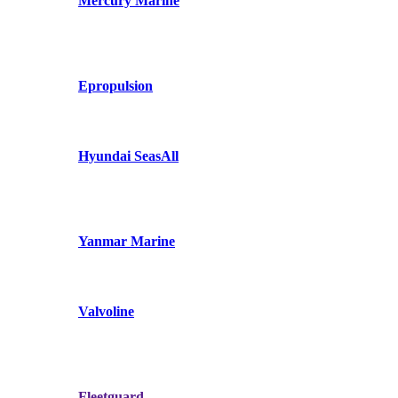
Mercury Marine
Epropulsion
Hyundai SeasAll
Yanmar Marine
Valvoline
Fleetguard