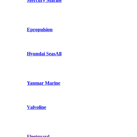
Mercury Marine
Epropulsion
Hyundai SeasAll
Yanmar Marine
Valvoline
Fleetguard