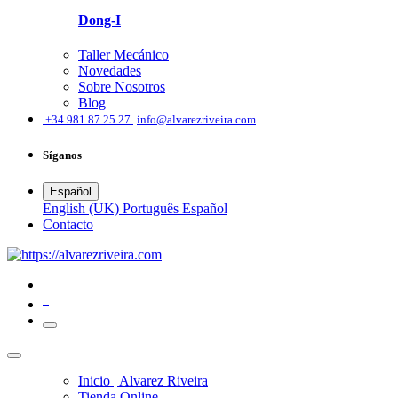
Dong-I
Taller Mecánico
Novedades
Sobre Nosotros
Blog
͏
+34 981 87 25 27
info@alvarezriveira.com
Síganos
Español
English (UK)
Português
Español
​Contacto
0
Inicio | Alvarez Riveira
Tienda Online