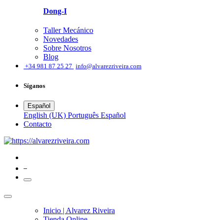
Dong-I
Taller Mecánico
Novedades
Sobre Nosotros
Blog
͏
+34 981 87 25 27
info@alvarezriveira.com
Síganos
Español
English (UK)
Português
Español
​Contacto
0
Inicio | Alvarez Riveira
Tienda Online