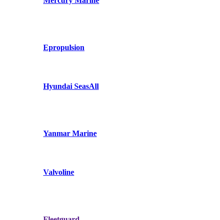
Mercury Marine
Epropulsion
Hyundai SeasAll
Yanmar Marine
Valvoline
Fleetguard