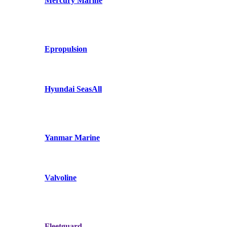
Mercury Marine
Epropulsion
Hyundai SeasAll
Yanmar Marine
Valvoline
Fleetguard