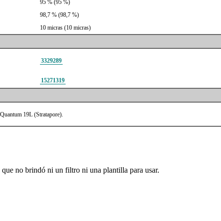
95 % (95 %)
98,7 % (98,7 %)
10 micras (10 micras)
3329289
15271319
 Quantum 19L (Stratapore).
ue no brindó ni un filtro ni una plantilla para usar.