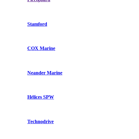
Stamford
COX Marine
Neander Marine
Hélices SPW
Technodrive