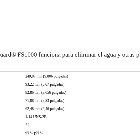
ard® FS1000 funciona para eliminar el agua y otras pa
249,07 mm (9,806 pulgadas)
93,22 mm (3,67 pulgadas)
92,86 mm (3,656 pulgadas)
71,88 mm (2,83 pulgadas)
62,48 mm (2,46 pulgadas)
1-14 UNS-2B
SI
95 % (95 %)