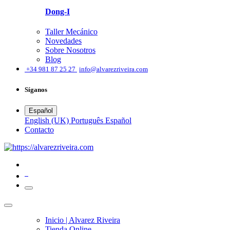
Dong-I
Taller Mecánico
Novedades
Sobre Nosotros
Blog
͏
+34 981 87 25 27
info@alvarezriveira.com
Síganos
Español
English (UK)
Português
Español
​Contacto
0
Inicio | Alvarez Riveira
Tienda Online