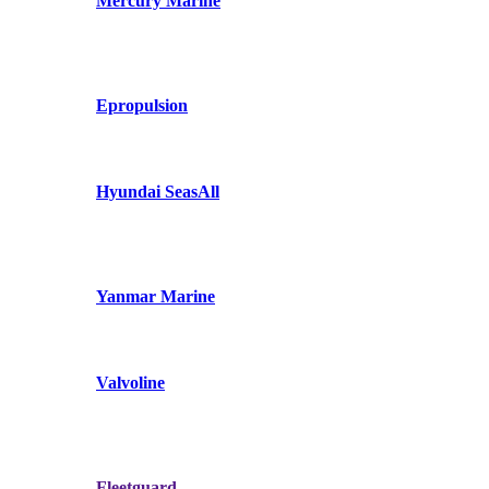
Mercury Marine
Epropulsion
Hyundai SeasAll
Yanmar Marine
Valvoline
Fleetguard