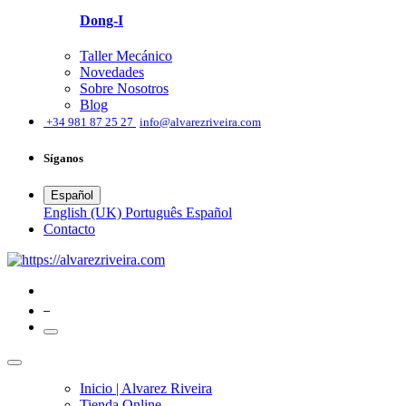
Dong-I
Taller Mecánico
Novedades
Sobre Nosotros
Blog
͏
+34 981 87 25 27
info@alvarezriveira.com
Síganos
Español
English (UK)
Português
Español
​Contacto
0
Inicio | Alvarez Riveira
Tienda Online