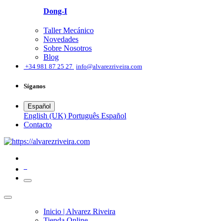
Dong-I
Taller Mecánico
Novedades
Sobre Nosotros
Blog
͏
+34 981 87 25 27
info@alvarezriveira.com
Síganos
Español
English (UK)
Português
Español
​Contacto
0
Inicio | Alvarez Riveira
Tienda Online