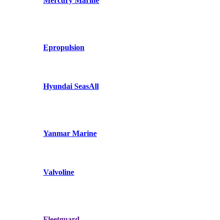
Mercury Marine
Epropulsion
Hyundai SeasAll
Yanmar Marine
Valvoline
Fleetguard