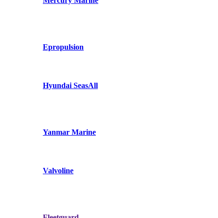
Mercury Marine
Epropulsion
Hyundai SeasAll
Yanmar Marine
Valvoline
Fleetguard