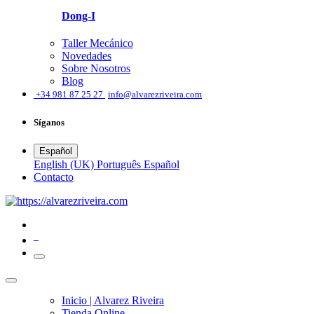
Dong-I
Taller Mecánico
Novedades
Sobre Nosotros
Blog
͏
+34 981 87 25 27
info@alvarezriveira.com
Síganos
Español
English (UK)
Português
Español
​Contacto
0
Inicio | Alvarez Riveira
Tienda Online