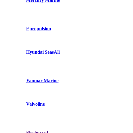
Mercury Marine
Epropulsion
Hyundai SeasAll
Yanmar Marine
Valvoline
Fleetguard