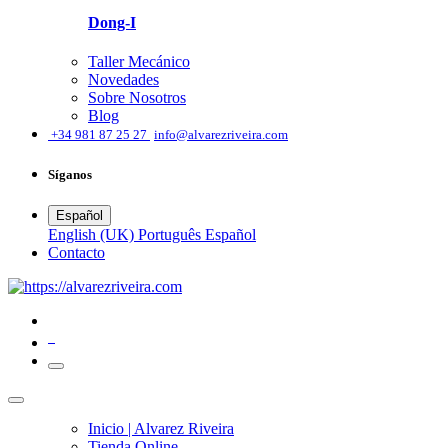
Dong-I
Taller Mecánico
Novedades
Sobre Nosotros
Blog
͏
+34 981 87 25 27
info@alvarezriveira.com
Síganos
Español
English (UK)
Português
Español
​Contacto
0
Inicio | Alvarez Riveira
Tienda Online