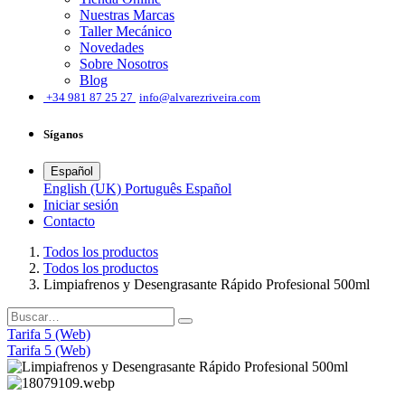
Nuestras Marcas
Taller Mecánico
Novedades
Sobre Nosotros
Blog
͏
+34 981 87 25 27
info@alvarezriveira.com
Síganos
Español
English (UK)
Português
Español
Iniciar sesión
​Contacto
Todos los productos
Todos los productos
Limpiafrenos y Desengrasante Rápido Profesional 500ml
Tarifa 5 (Web)
Tarifa 5 (Web)