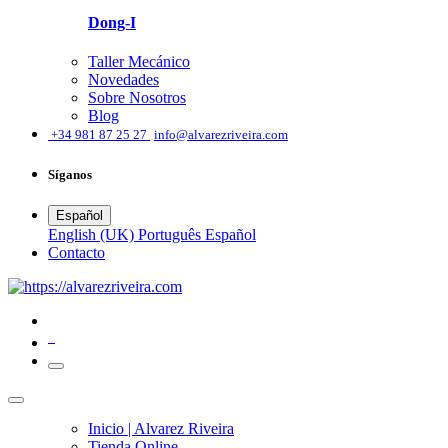
Dong-I
Taller Mecánico
Novedades
Sobre Nosotros
Blog
͏
+34 981 87 25 27
info@alvarezriveira.com
Síganos
Español
English (UK)
Português
Español
​Contacto
0
Inicio | Alvarez Riveira
Tienda Online