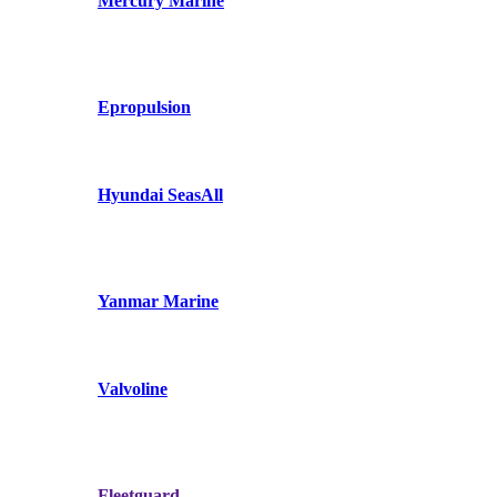
Mercury Marine
Epropulsion
Hyundai SeasAll
Yanmar Marine
Valvoline
Fleetguard