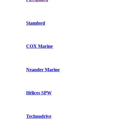
Stamford
COX Marine
Neander Marine
Hélices SPW
Technodrive