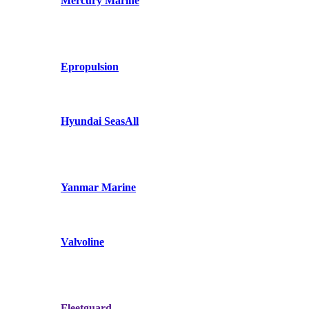
Mercury Marine
Epropulsion
Hyundai SeasAll
Yanmar Marine
Valvoline
Fleetguard