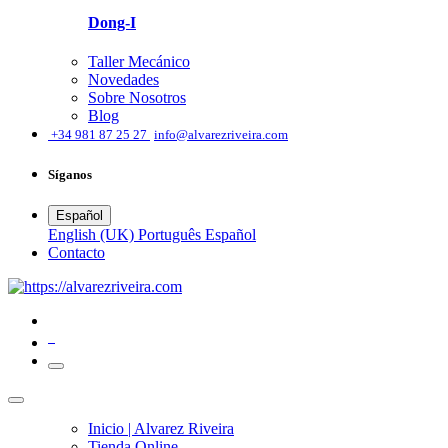
Dong-I
Taller Mecánico
Novedades
Sobre Nosotros
Blog
͏
+34 981 87 25 27
info@alvarezriveira.com
Síganos
Español
English (UK)
Português
Español
​Contacto
0
Inicio | Alvarez Riveira
Tienda Online