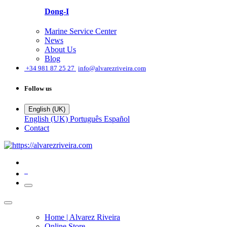
Dong-I
Marine Service Center
News
About Us
Blog
͏
+34 981 87 25 27
info@alvarezriveira.com
Follow us
English (UK)
English (UK)
Português
Español
Contact
0
Home | Alvarez Riveira
Online Store