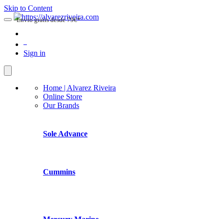
Skip to Content
Envio gratis desde 79€*
0
Sign in
Home | Alvarez Riveira
Online Store
Our Brands
Sole Advance
Cummins