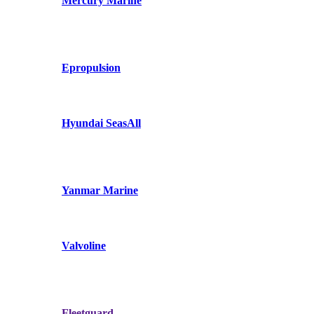
Mercury Marine
Epropulsion
Hyundai SeasAll
Yanmar Marine
Valvoline
Fleetguard