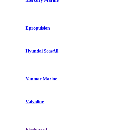
Mercury Marine
Epropulsion
Hyundai SeasAll
Yanmar Marine
Valvoline
Fleetguard