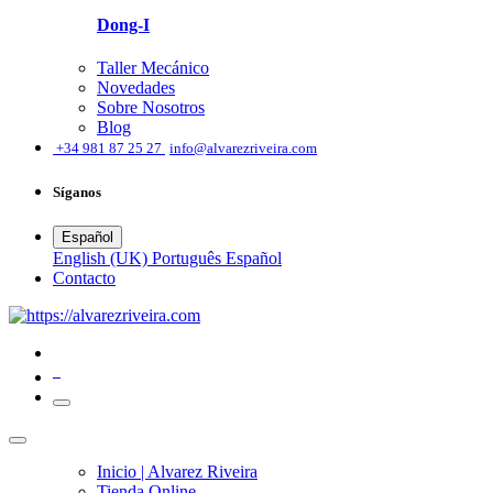
Dong-I
Taller Mecánico
Novedades
Sobre Nosotros
Blog
͏
+34 981 87 25 27
info@alvarezriveira.com
Síganos
Español
English (UK)
Português
Español
​Contacto
0
Inicio | Alvarez Riveira
Tienda Online