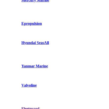
Mercury Marine
Epropulsion
Hyundai SeasAll
Yanmar Marine
Valvoline
Fleetguard