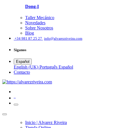
Dong-I
Taller Mecánico
Novedades
Sobre Nosotros
Blog
͏
+34 981 87 25 27
info@alvarezriveira.com
Síganos
Español
English (UK)
Português
Español
​Contacto
0
Inicio | Alvarez Riveira
Tienda Online