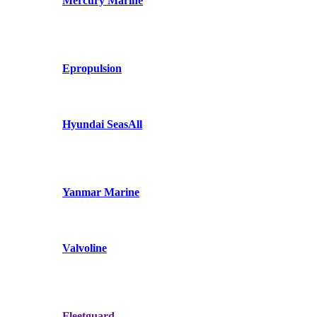
Mercury Marine
Epropulsion
Hyundai SeasAll
Yanmar Marine
Valvoline
Fleetguard