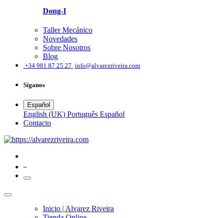
Dong-I
Taller Mecánico
Novedades
Sobre Nosotros
Blog
͏
+34 981 87 25 27
info@alvarezriveira.com
Síganos
Español
English (UK)
Português
Español
​Contacto
0
Inicio | Alvarez Riveira
Tienda Online